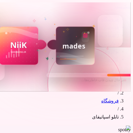
ن
نیک‌میدز
فروشگاه
هدیه‌ساز
راهنمای هدیه
دیوارچین
پولاروید
گالری
پشتیبانی
پیگیری سفارش
حساب من
خانه
/
فروشگاه
/
تابلو اسپاتیفای
spotify