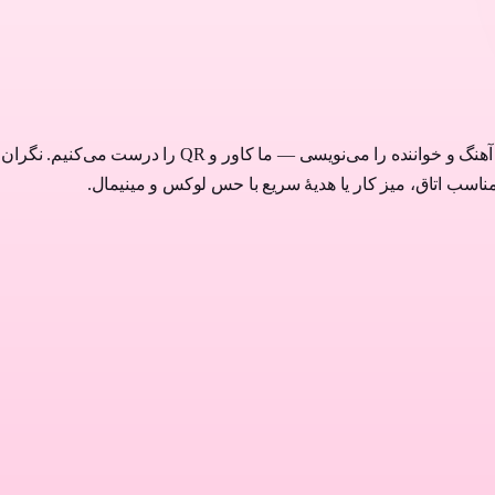
ساده‌ترین راه برای هدیهٔ موزیکی: یا لینک اسپاتیفای می‌ده
ناسب اتاق، میز کار یا هدیهٔ سریع با حس لوکس و مینیمال.