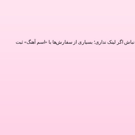
ی یا فقط نام آهنگ و خواننده را می‌نویسی — ما کاور و QR را درست می‌کنیم. نگران نباش اگر لینک نداری؛ بسیاری از سفارش‌ها با «اسم آهنگ» ثبت