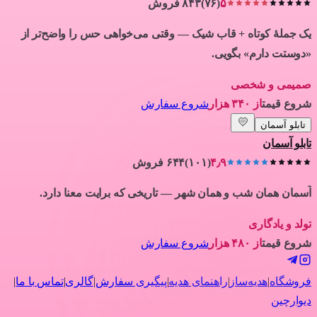
۵
(
۷۶
)
۸۴۳ فروش
یک جملهٔ کوتاه + قاب شیک — وقتی می‌خواهی حس را واضح‌تر از
«دوستت دارم» بگویی.
صمیمی و شخصی
شروع قیمت
از ۳۴۰ هزار
شروع سفارش
تابلو آسمان
تابلو آسمان
۴٫۹
(
۱۰۱
)
۶۴۴ فروش
آسمان همان شب و همان شهر — تاریخی که برایت معنا دارد.
تولد و یادگاری
شروع قیمت
از ۴۸۰ هزار
شروع سفارش
فروشگاه
|
هدیه‌ساز
|
راهنمای هدیه
|
پیگیری سفارش
|
گالری
|
تماس با ما
|
دیوارچین