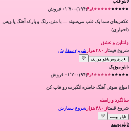
تابلو قلب
۴٫۸
(
۱۹۴
)
۱٬۷۰۰+ فروش
عکس‌های شما یک قلب می‌شوند — با متن، رنگ و بارکد آهنگ یا ویس
(اختیاری).
ولنتاین و عشق
شروع قیمت
از ۴۸۰ هزار
شروع سفارش
★
پرفروش
تابلو موزیک
تابلو موزیک
۴٫۶
(
۹۴
)
۱٬۲۰۰+ فروش
امواج صوتی آهنگ خاطره انگیزت رو قاب کن
سالگرد و رابطه
شروع قیمت
از ۴۸۰ هزار
شروع سفارش
تابلو بوسه
تابلو بوسه