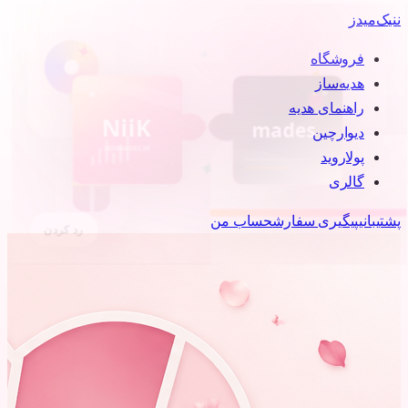
ن
نیک‌میدز
فروشگاه
هدیه‌ساز
راهنمای هدیه
دیوارچین
پولاروید
گالری
پشتیبانی
پیگیری سفارش
حساب من